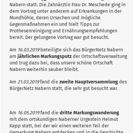
Nabern statt. Die Zahnärztin Frau Dr. Meschede ging in
dem Vortrag unter anderem auf Erkrankungen in der
Mundhöhle, deren Ursachen und mögliche
Gegenmaßnahmen ein und hielt Tipps zur
Prothesenreinigung und Ernährungsempfehlungen
bereit. Der gelungene Vortrag war gut besucht.
Am
16.03.2019
beteiligte sich das BürgerNetz Nabern
am
jährlichen Markungsputz
der Ortschaftsverwaltung
und trug dazu bei, dass unsere schöne Ortschaft
Nabern weiterhin sauber bleibt.
Am
21.03.2019
fand die
zweite Hauptversammlung
des
BürgerNetz Nabern statt, die sehr gut besucht war.
Am
16.05.2019
fand die
dritte Markungswanderung
mit dem ortskundigen Naberner Urgestein Helmut
Kapp statt, bei der wir einen weiteren Teil der
Gemarkung Nabern entdecken und in die Geschichte